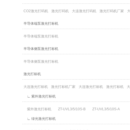
CO2激光打码机
激光打码机
大连激光打码机
激光打码机厂家
半导体端泵激光打标机
半导体端泵激光打标机
半导体侧泵激光打标机
半导体侧泵激光打标机
激光打标机
大连激光打标机
激光打标机厂家
大连激光打标机
激光打标机
∟ 紫外激光打标机
紫外激光打标机
ZT-UVL3/5/10S-B
ZT-UVL3/5/10S-A
∟ 绿光激光打标机