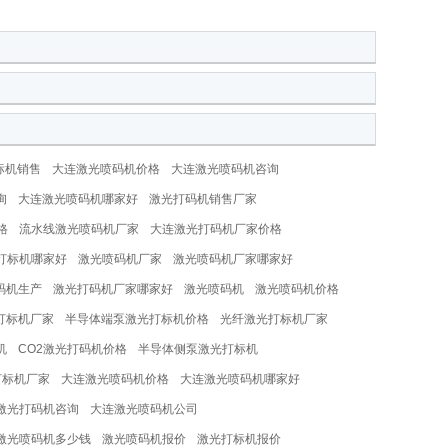
标机销售
大连激光喷码机价格
大连激光喷码机咨询
询
大连激光喷码机哪家好
激光打码机销售厂家
格
流水线激光喷码机厂家
大连激光打码机厂家价格
打标机哪家好
激光喷码机厂家
激光喷码机厂家哪家好
码机生产
激光打码机厂家哪家好
激光喷码机
激光喷码机价格
打标机厂家
半导体端泵激光打标机价格
光纤激光打标机厂家
机
CO2激光打码机价格
半导体侧泵激光打标机
打标机厂家
大连激光喷码机价格
大连激光喷码机哪家好
激光打码机咨询
大连激光喷码机公司
激光喷码机多少钱
激光喷码机报价
激光打标机报价