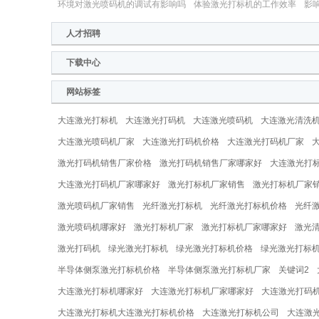
环境对激光喷码机的调试有影响吗
体验激光打标机的工作效率
影
人才招聘
下载中心
网站标签
大连激光打标机
大连激光打码机
大连激光喷码机
大连激光清洗
大连激光喷码机厂家
大连激光打码机价格
大连激光打码机厂家
激光打码机销售厂家价格
激光打码机销售厂家哪家好
大连激光打
大连激光打码机厂家哪家好
激光打标机厂家销售
激光打标机厂家
激光喷码机厂家销售
光纤激光打标机
光纤激光打标机价格
光纤
激光喷码机哪家好
激光打标机厂家
激光打标机厂家哪家好
激光
激光打码机
绿光激光打标机
绿光激光打标机价格
绿光激光打标
半导体侧泵激光打标机价格
半导体侧泵激光打标机厂家
关键词2
大连激光打标机哪家好
大连激光打标机厂家哪家好
大连激光打码
大连激光打标机大连激光打标机价格
大连激光打标机公司
大连激