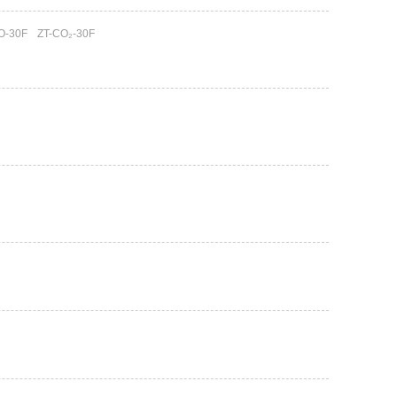
O-30F
ZT-CO₂-30F