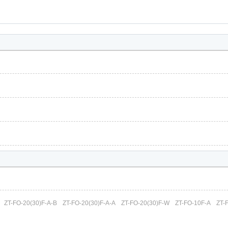
ZT-FO-20(30)F-A-B
ZT-FO-20(30)F-A-A
ZT-FO-20(30)F-W
ZT-FO-10F-A
ZT-