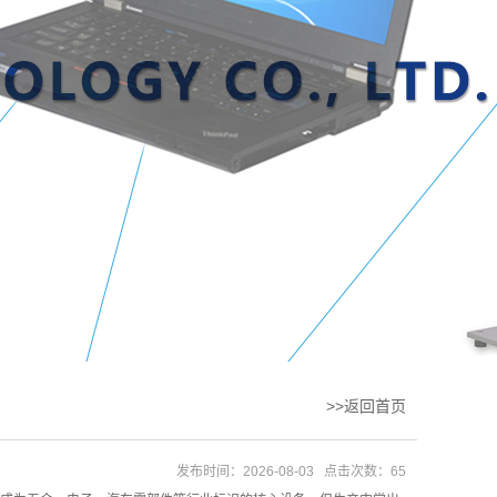
>>返回首页
发布时间：2026-08-03 点击次数：65