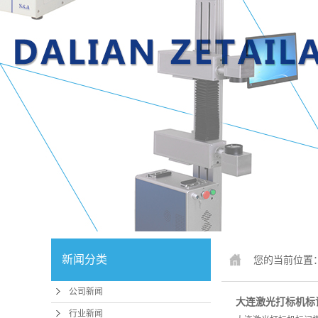
激光
新闻分类
您的当前位置
公司新闻
大连激光打标机标
行业新闻