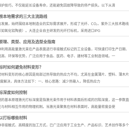
维护技巧，不仅能延长设备寿命，还能避免因故障导致的停产损失。以下从清
根本地需求的三大主流路线
发展，始终围绕本地制造业的实际需求展开，形成了光纤、CO₂、紫外三大技术路线并
如氧化铝陶瓷）。大连企业自主研发的光纤打标机，采用进口IPG
原理、类型、应用及选型全指南
种利用高能量激光束在产品表面进行非接触式标记的工业设备，可快速打印生产日期、
度高、环保等优势，广泛应用于食品、医药、电子、建材等工业制造领域。一
标时如何避免材料变形？
材料变形的核心原因是局部过热导致的热应力不均，尤其在金属薄片、塑料、薄木片等
维度解决，具体方法如下：一、核心思路：减少热输入，降低热应力
标深度如何控制
制的基本原理激光打标深度是指激光束作用于材料表面后形成的凹陷深度，这一参数直
光与材料相互作用的物理机制。当激光束聚焦在材料表面时，高能量密度会使
以打标哪些材料
种非接触式、高精度的加工方式，已广泛应用于工业生产、产品标识、艺术创作等多个