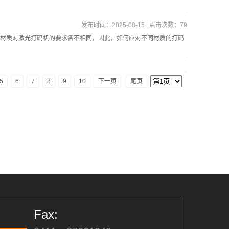
发布时间：2025-08-15 点击次数：79
材质对激光打码机的要求各不相同，因此，如何应对不同材质的打码
5
6
7
8
9
10
下一页
尾页
Fax: