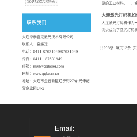
流水线激光喷码机
见的工业材料。一、
大连激光打码机如
联系我们
大连激光打码机作为
需求成为了激光打码
大连泽泰雷克激光技术有限公司
联系人：栾经理
共298条
每页12条
页
电话：0411-87621949/87631949
传真：0411－87631949
邮箱：mail@qqlaser.com
网址：www.qqlaser.cn
地址：大连市金普新区辽宁街27号 光伸配
套企业园14-2
Email: