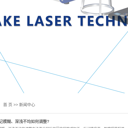
清洗机
码机
：
首 页
>>
新闻中心
记模糊、深浅不均如何调整?