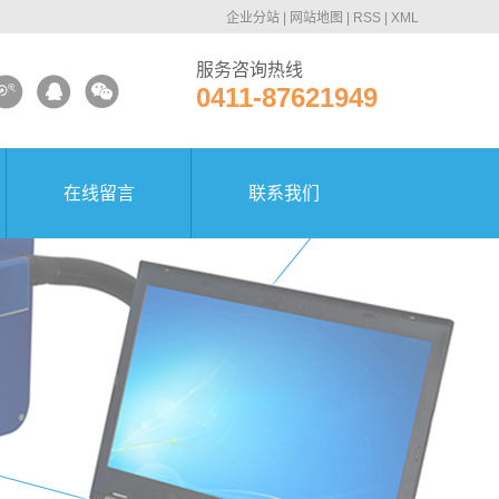
企业分站
|
网站地图
|
RSS
|
XML
服务咨询热线
0411-87621949
在线留言
联系我们